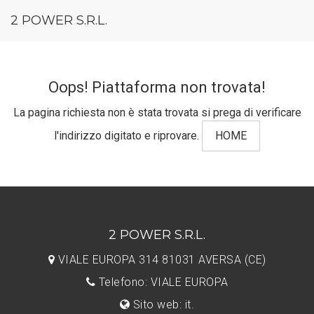
2 POWER S.R.L.
Oops! Piattaforma non trovata!
La pagina richiesta non è stata trovata si prega di verificare
l'indirizzo digitato e riprovare.
HOME
2 POWER S.R.L.
VIALE EUROPA 314 81031 AVERSA (CE)
Telefono: VIALE EUROPA
Sito web: it.