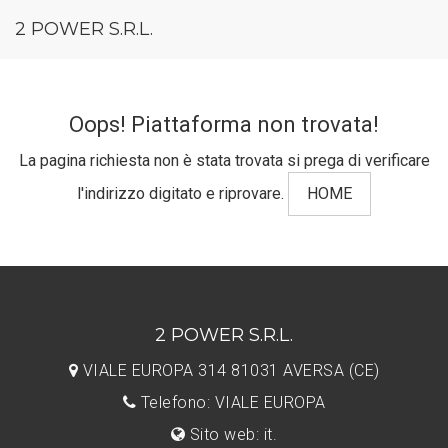
2 POWER S.R.L.
Oops! Piattaforma non trovata!
La pagina richiesta non è stata trovata si prega di verificare
l'indirizzo digitato e riprovare.
HOME
2 POWER S.R.L.
VIALE EUROPA 314 81031 AVERSA (CE)
Telefono: VIALE EUROPA
Sito web: it.